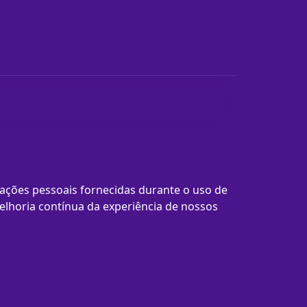
ações pessoais fornecidas durante o uso de
elhoria contínua da experiência de nossos