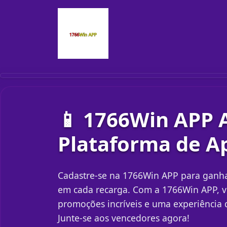
📱 1766Win APP 
Plataforma de A
Cadastre-se na 1766Win APP para ganha
em cada recarga. Com a 1766Win APP, v
promoções incríveis e uma experiência d
Junte-se aos vencedores agora!