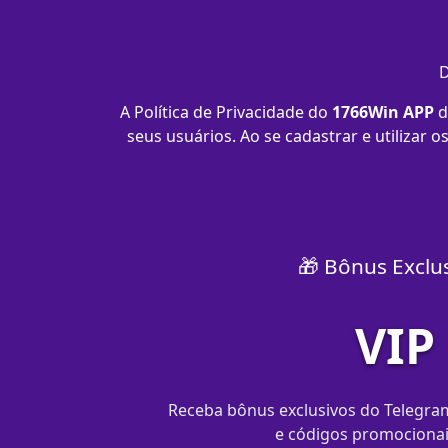
D
A Política de Privacidade do
1766Win APP
d
seus usuários. Ao se cadastrar e utilizar o
🎁 Bônus Exclu
VIP
Receba bônus exclusivos do Telegra
e códigos promocionai