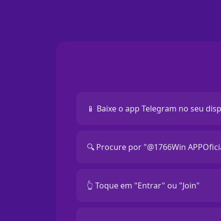
📱 Baixe o app Telegram no seu disp
🔍 Procure por "@1766Win APPOfici
👆 Toque em "Entrar" ou "Join"