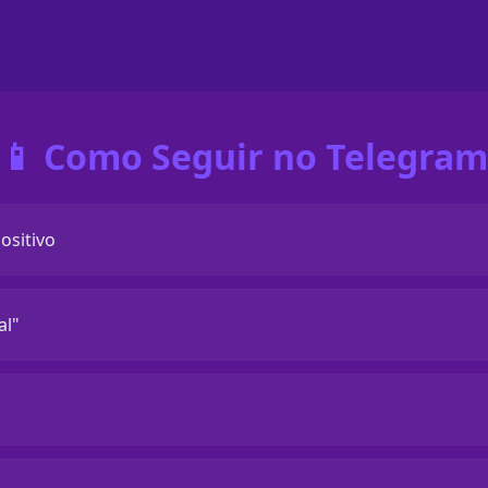
📱 Como Seguir no Telegram
ositivo
al"