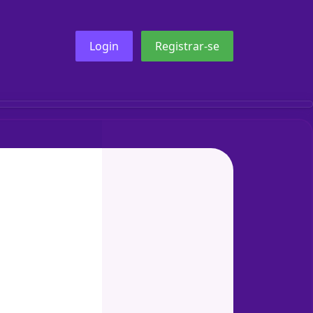
Login
Registrar-se