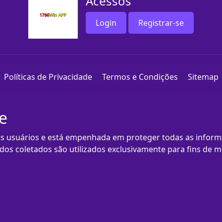
Acessos
Login
Registrar-se
Políticas de Privacidade
Termos e Condições
Sitemap
de
eus usuários e está empenhada em proteger todas as inform
os coletados são utilizados exclusivamente para fins de m