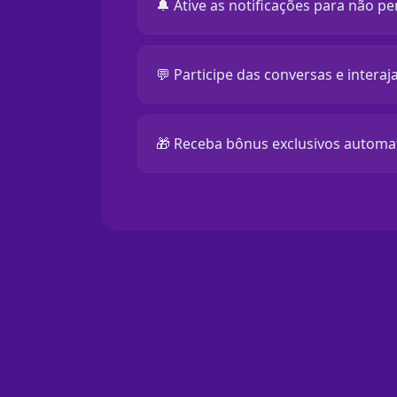
🔔 Ative as notificações para não p
💬 Participe das conversas e interaj
🎁 Receba bônus exclusivos autom