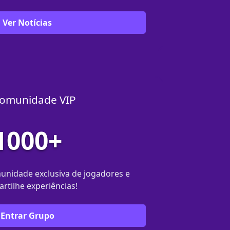
Ver Notícias
Comunidade VIP
1000+
unidade exclusiva de jogadores e
rtilhe experiências!
Entrar Grupo