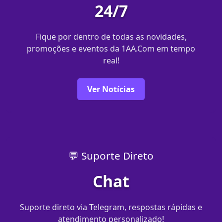
24/7
Fique por dentro de todas as novidades,
promoções e eventos da 1AA.Com em tempo
real!
Ver Notícias
💬 Suporte Direto
Chat
Suporte direto via Telegram, respostas rápidas e
atendimento personalizado!