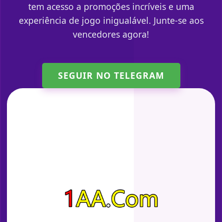
tem acesso a promoções incríveis e uma
experiência de jogo inigualável. Junte-se aos
vencedores agora!
SEGUIR NO TELEGRAM