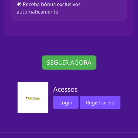
🎁 Receba bônus exclusivos
automaticamente
SEGUIR AGORA
Acessos
Login
Registrar-se