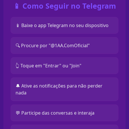
📱 Como Seguir no Telegram
📱 Baixe o app Telegram no seu dispositivo
🔍 Procure por "@1AA.ComOficial"
👆 Toque em "Entrar" ou "Join"
🔔 Ative as notificações para não perder
nada
💬 Participe das conversas e interaja