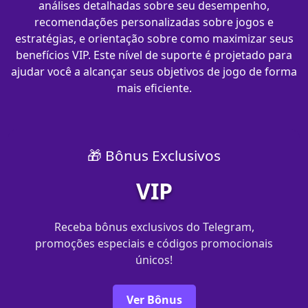
análises detalhadas sobre seu desempenho,
recomendações personalizadas sobre jogos e
estratégias, e orientação sobre como maximizar seus
benefícios VIP. Este nível de suporte é projetado para
ajudar você a alcançar seus objetivos de jogo de forma
mais eficiente.
🎁 Bônus Exclusivos
VIP
Receba bônus exclusivos do Telegram,
promoções especiais e códigos promocionais
únicos!
Ver Bônus