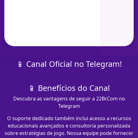
📱 Canal Oficial no Telegram!
📱 Benefícios do Canal
Descubra as vantagens de seguir a 22Br.Com no
Telegram
O suporte dedicado também inclui acesso a recursos
educacionais avançados e consultoria personalizada
sobre estratégias de jogo. Nossa equipe pode fornecer