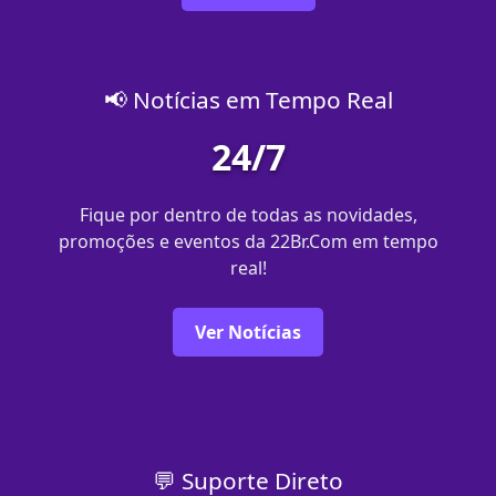
📢 Notícias em Tempo Real
24/7
Fique por dentro de todas as novidades,
promoções e eventos da 22Br.Com em tempo
real!
Ver Notícias
💬 Suporte Direto