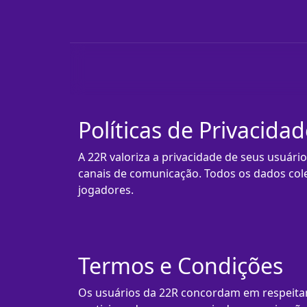
Políticas de Privacida
A 22R valoriza a privacidade de seus usuár
canais de comunicação. Todos os dados cole
jogadores.
Termos e Condições
Os usuários da 22R concordam em respeitar 