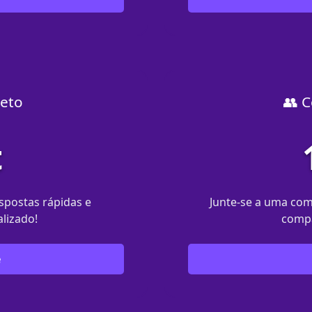
reto
👥 
t
espostas rápidas e
Junte-se a uma com
lizado!
compa
e