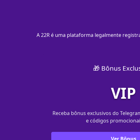
A 22R é uma plataforma legalmente registra
🎁 Bônus Exclu
VIP
Receba bônus exclusivos do Telegra
e códigos promocionai
Ver Bônus