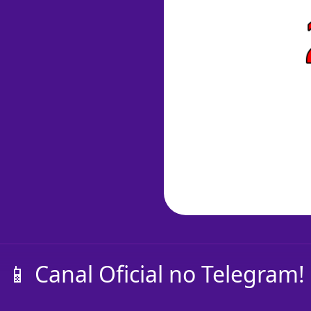
📱 Canal Oficial no Telegram!