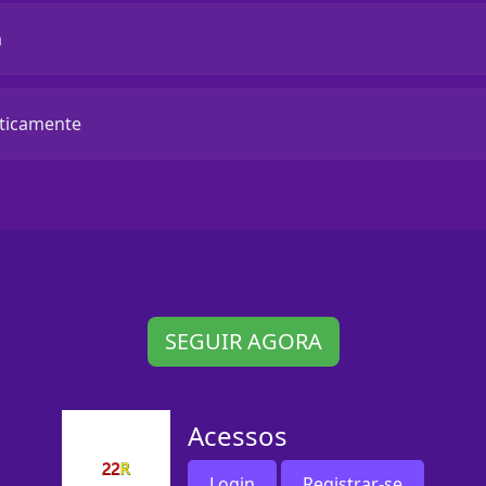
a
aticamente
SEGUIR AGORA
Acessos
Login
Registrar-se