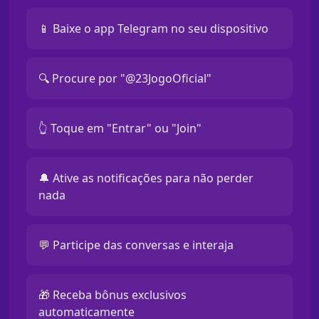
📱 Baixe o app Telegram no seu dispositivo
🔍 Procure por "@23JogoOficial"
👆 Toque em "Entrar" ou "Join"
🔔 Ative as notificações para não perder
nada
💬 Participe das conversas e interaja
🎁 Receba bônus exclusivos
automaticamente