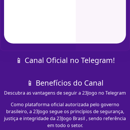
📱 Canal Oficial no Telegram!
📱 Benefícios do Canal
Descubra as vantagens de seguir a 23Jogo no Telegram
Como plataforma oficial autorizada pelo governo
brasileiro, a 23Jogo segue os princípios de segurança,
justiça e integridade da 23Jogo Brasil , sendo referência
em todo o setor.