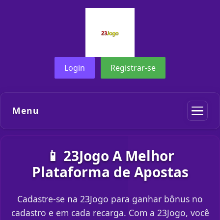
Login
Registrar-se
Menu
📱 23Jogo A Melhor
Plataforma de Apostas
Cadastre-se na 23Jogo para ganhar bônus no
cadastro e em cada recarga. Com a 23Jogo, você