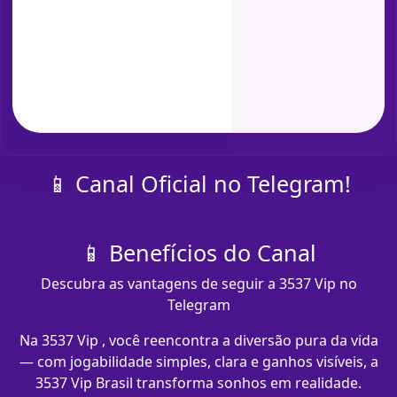
📱 Canal Oficial no Telegram!
📱 Benefícios do Canal
Descubra as vantagens de seguir a 3537 Vip no
Telegram
Na 3537 Vip , você reencontra a diversão pura da vida
— com jogabilidade simples, clara e ganhos visíveis, a
3537 Vip Brasil transforma sonhos em realidade.