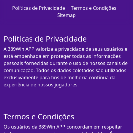
Políticas de Privacidade
Termos e Condições
Sitemap
Políticas de Privacidade
A 389Win APP valoriza a privacidade de seus usuários e
está empenhada em proteger todas as informações
pessoais fornecidas durante o uso de nossos canais de
comunicação. Todos os dados coletados são utilizados
exclusivamente para fins de melhoria contínua da
experiência de nossos jogadores.
Termos e Condições
Os usuários da 389Win APP concordam em respeitar