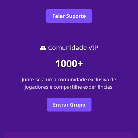
Falar Suporte
👥 Comunidade VIP
1000+
Junte-se a uma comunidade exclusiva de
jogadores e compartilhe experiências!
Entrar Grupo