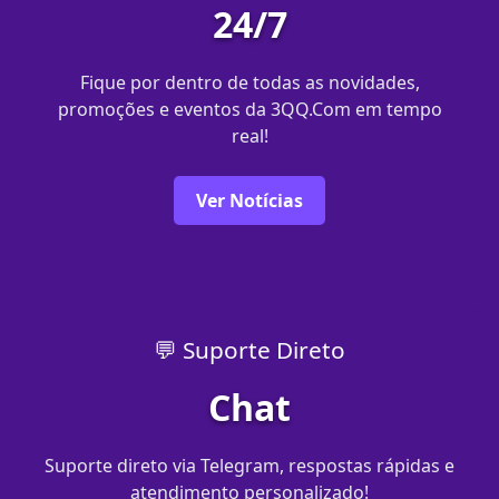
24/7
Fique por dentro de todas as novidades,
promoções e eventos da 3QQ.Com em tempo
real!
Ver Notícias
💬 Suporte Direto
Chat
Suporte direto via Telegram, respostas rápidas e
atendimento personalizado!