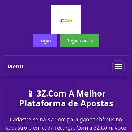
Login
Registrar-se
Menu
📱 3Z.Com A Melhor
Plataforma de Apostas
Cadastre-se na 3Z.Com para ganhar bônus no
cadastro e em cada recarga. Com a 3Z.Com, você