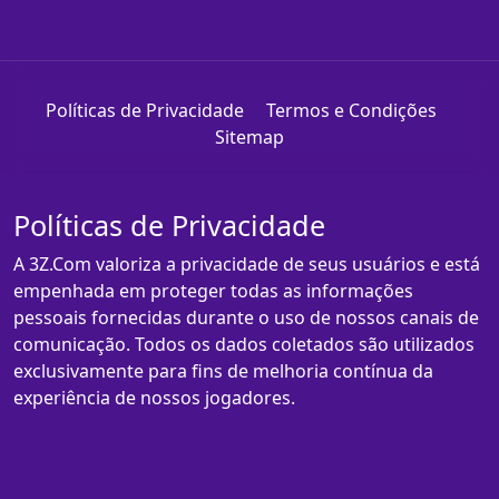
Políticas de Privacidade
Termos e Condições
Sitemap
Políticas de Privacidade
A 3Z.Com valoriza a privacidade de seus usuários e está
empenhada em proteger todas as informações
pessoais fornecidas durante o uso de nossos canais de
comunicação. Todos os dados coletados são utilizados
exclusivamente para fins de melhoria contínua da
experiência de nossos jogadores.