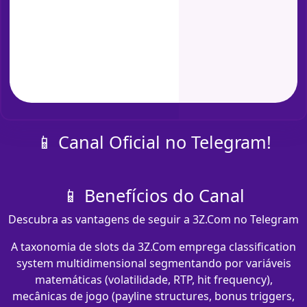
📱 Canal Oficial no Telegram!
📱 Benefícios do Canal
Descubra as vantagens de seguir a 3Z.Com no Telegram
A taxonomia de slots da 3Z.Com emprega classification
system multidimensional segmentando por variáveis
matemáticas (volatilidade, RTP, hit frequency),
mecânicas de jogo (payline structures, bonus triggers,