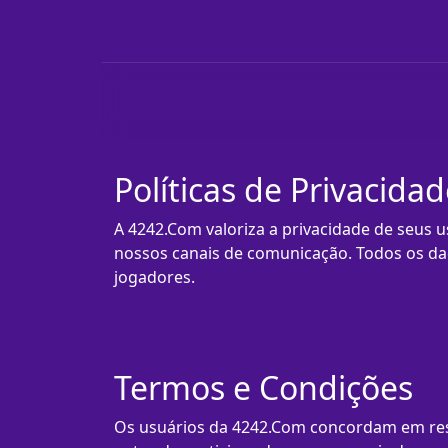
Políticas de Privacida
A 4242.Com valoriza a privacidade de seus 
nossos canais de comunicação. Todos os dad
jogadores.
Termos e Condições
Os usuários da 4242.Com concordam em resp