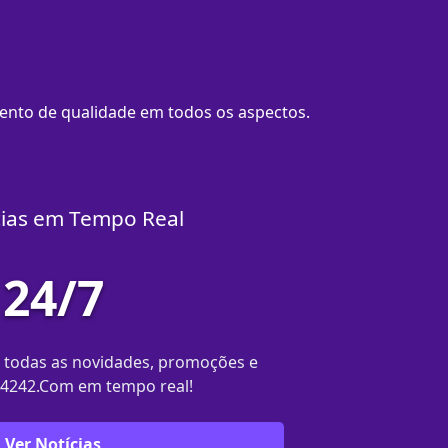
mento de qualidade em todos os aspectos.
cias em Tempo Real
24/7
e todas as novidades, promoções e
 4242.Com em tempo real!
Ver Notícias