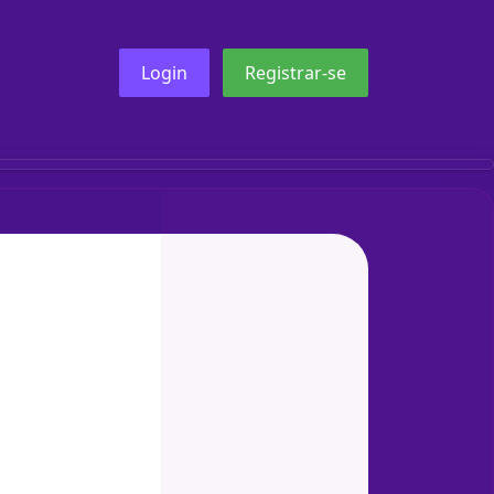
Login
Registrar-se