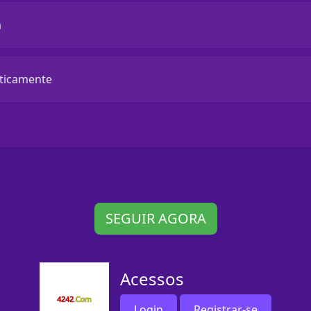
a
aticamente
SEGUIR AGORA
Acessos
Login
Registrar-se