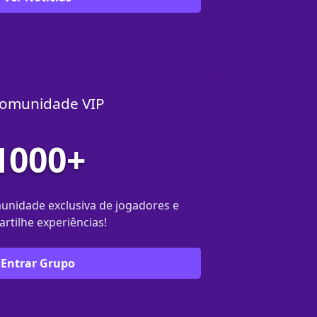
Comunidade VIP
1000+
unidade exclusiva de jogadores e
rtilhe experiências!
Entrar Grupo