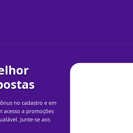
elhor
postas
bônus no cadastro e em
em acesso a promoções
ualável. Junte-se aos