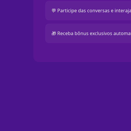
💬 Participe das conversas e interaj
🎁 Receba bônus exclusivos autom