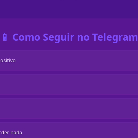
📱 Como Seguir no Telegram
ositivo
erder nada