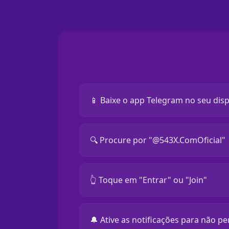
📱 Baixe o app Telegram no seu disp
🔍 Procure por "@543X.ComOficial"
👆 Toque em "Entrar" ou "Join"
🔔 Ative as notificações para não p