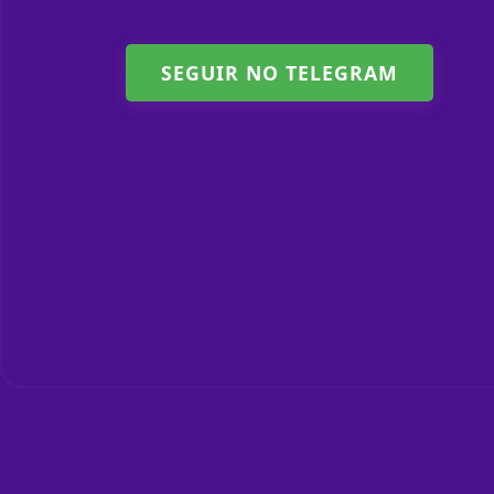
SEGUIR NO TELEGRAM