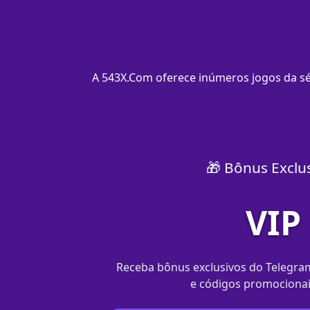
A 543X.Com oferece inúmeros jogos da sé
🎁 Bônus Exclu
VIP
Receba bônus exclusivos do Telegra
e códigos promocionai