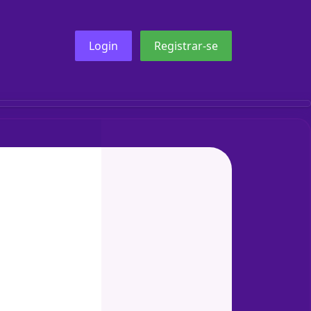
Login
Registrar-se