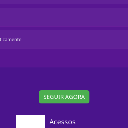
a
aticamente
SEGUIR AGORA
Acessos