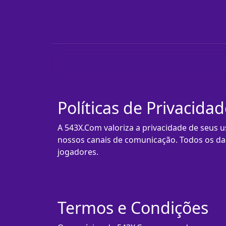
Políticas de Privacida
A 543X.Com valoriza a privacidade de seus 
nossos canais de comunicação. Todos os dad
jogadores.
Termos e Condições