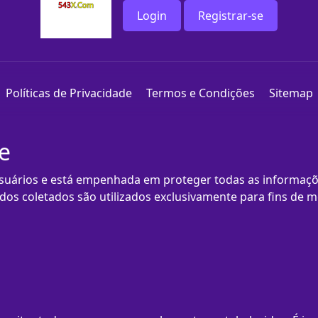
Login
Registrar-se
Políticas de Privacidade
Termos e Condições
Sitemap
de
usuários e está empenhada em proteger todas as informaçõ
os coletados são utilizados exclusivamente para fins de m