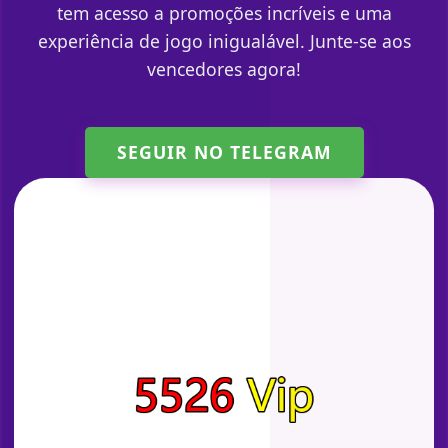
tem acesso a promoções incríveis e uma
experiência de jogo inigualável. Junte-se aos
vencedores agora!
SEGUIR NO TELEGRAM