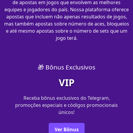
de apostas em jogos que envolvem as melhores
equipes e jogadores do país. Nossa plataforma oferece
apostas que incluem não apenas resultados de jogos,
mas também apostas sobre número de aces, bloqueios
e até mesmo apostas sobre o número de sets que um
jogo terá.
🎁 Bônus Exclusivos
VIP
Receba bônus exclusivos do Telegram,
promoções especiais e códigos promocionais
únicos!
Ver Bônus