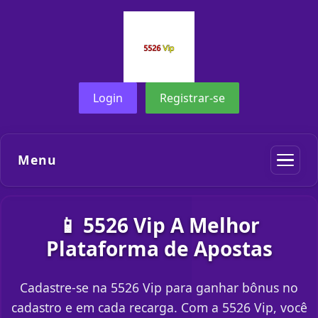
Login
Registrar-se
Menu
📱 5526 Vip A Melhor
Plataforma de Apostas
Cadastre-se na 5526 Vip para ganhar bônus no
cadastro e em cada recarga. Com a 5526 Vip, você