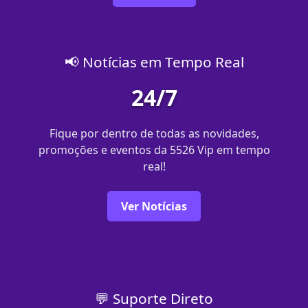
📢 Notícias em Tempo Real
24/7
Fique por dentro de todas as novidades,
promoções e eventos da 5526 Vip em tempo
real!
Ver Notícias
💬 Suporte Direto