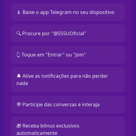
📱 Baixe o app Telegram no seu dispositivo
🔍 Procure por "@555UOficial"
👆 Toque em "Entrar" ou "Join"
🔔 Ative as notificações para não perder
nada
💬 Participe das conversas e interaja
🎁 Receba bônus exclusivos
automaticamente