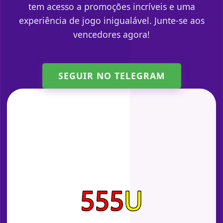
tem acesso a promoções incríveis e uma
experiência de jogo inigualável. Junte-se aos
vencedores agora!
SEGUIR NO TELEGRAM