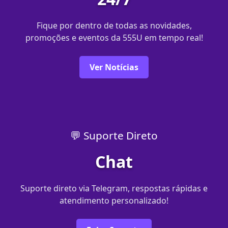
Fique por dentro de todas as novidades,
promoções e eventos da 555U em tempo real!
Ver Notícias
💬 Suporte Direto
Chat
Suporte direto via Telegram, respostas rápidas e
atendimento personalizado!