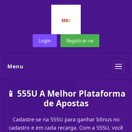
Login
Registrar-se
Menu
📱 555U A Melhor Plataforma
de Apostas
Cadastre-se na 555U para ganhar bônus no
cadastro e em cada recarga. Com a 555U, você