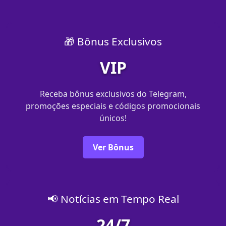
🎁 Bônus Exclusivos
VIP
Receba bônus exclusivos do Telegram,
promoções especiais e códigos promocionais
únicos!
Ver Bônus
📢 Notícias em Tempo Real
24/7