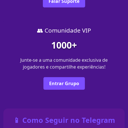
Falar Suporte
👥 Comunidade VIP
1000+
Junte-se a uma comunidade exclusiva de
jogadores e compartilhe experiências!
Entrar Grupo
📱 Como Seguir no Telegram