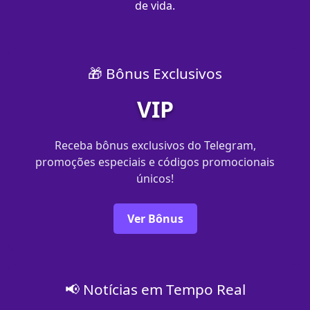
de vida.
🎁 Bônus Exclusivos
VIP
Receba bônus exclusivos do Telegram,
promoções especiais e códigos promocionais
únicos!
Ver Bônus
📢 Notícias em Tempo Real