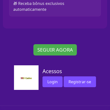
🎁 Receba bônus exclusivos
automaticamente
SEGUIR AGORA
Acessos
Login
Registrar-se