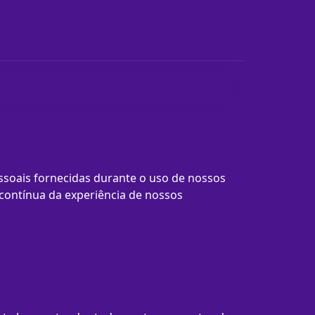
ssoais fornecidas durante o uso de nossos
 contínua da experiência de nossos