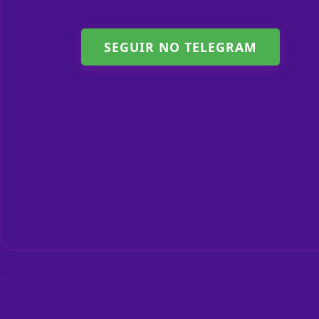
SEGUIR NO TELEGRAM