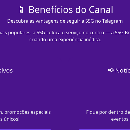
📱 Benefícios do Canal
Descubra as vantagens de seguir a 55G no Telegram
s populares, a 55G coloca o serviço no centro — a 55G Bras
criando uma experiência inédita.
sivos
📢 Notí
m, promoções especiais
Fique por dentro d
s únicos!
eventos