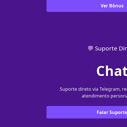
Ver Bônus
💬 Suporte Di
Cha
Suporte direto via Telegram, r
atendimento persona
Falar Suport