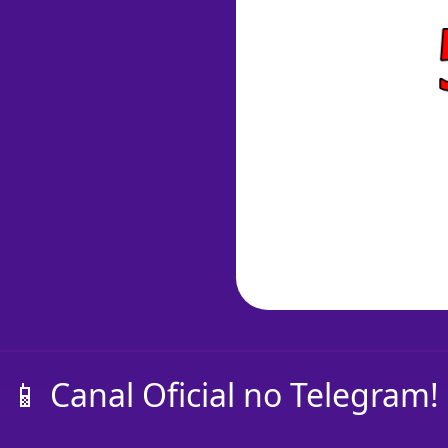
📱 Canal Oficial no Telegram!