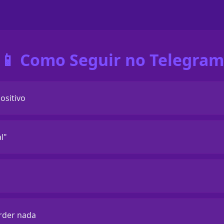
📱 Como Seguir no Telegram
ositivo
l"
erder nada