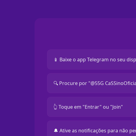
📱 Baixe o app Telegram no seu disp
🔍 Procure por "@55G CaSSinoOficia
👆 Toque em "Entrar" ou "Join"
🔔 Ative as notificações para não p