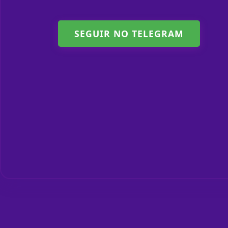
SEGUIR NO TELEGRAM