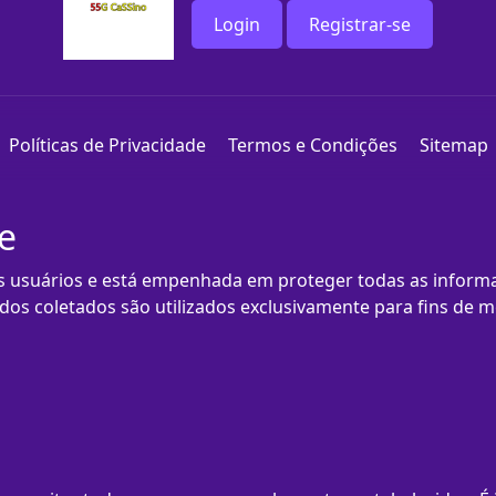
Login
Registrar-se
Políticas de Privacidade
Termos e Condições
Sitemap
de
us usuários e está empenhada em proteger todas as inform
os coletados são utilizados exclusivamente para fins de m