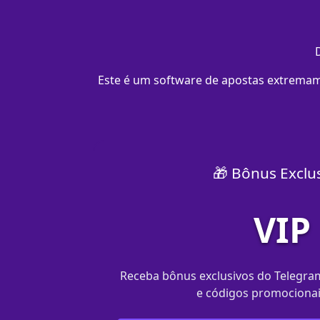
Este é um software de apostas extremame
🎁 Bônus Exclu
VIP
Receba bônus exclusivos do Telegra
e códigos promocionai