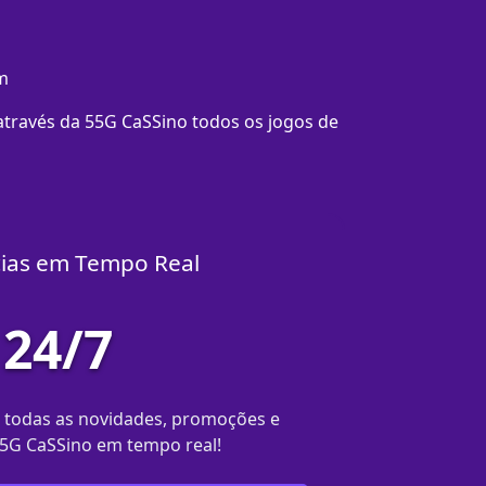
m
através da 55G CaSSino todos os jogos de
cias em Tempo Real
24/7
e todas as novidades, promoções e
55G CaSSino em tempo real!