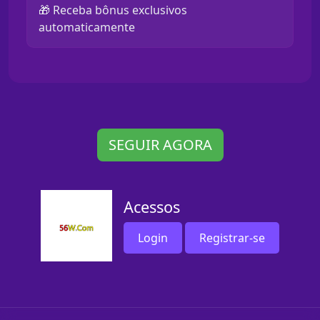
🎁 Receba bônus exclusivos
automaticamente
SEGUIR AGORA
Acessos
Login
Registrar-se