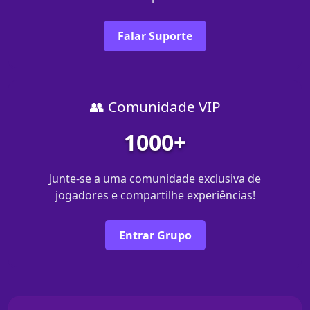
Falar Suporte
👥 Comunidade VIP
1000+
Junte-se a uma comunidade exclusiva de
jogadores e compartilhe experiências!
Entrar Grupo