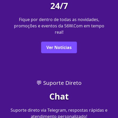
24/7
Fique por dentro de todas as novidades,
promoções e eventos da 56W.Com em tempo
real!
Ver Notícias
💬 Suporte Direto
Chat
Suporte direto via Telegram, respostas rápidas e
atendimento personalizado!