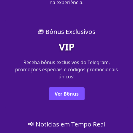
na experiência.
🎁 Bônus Exclusivos
VIP
Receba bônus exclusivos do Telegram,
promoções especiais e códigos promocionais
únicos!
Ver Bônus
📢 Notícias em Tempo Real