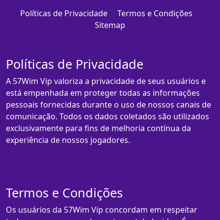
Políticas de Privacidade
Termos e Condições
Sitemap
Políticas de Privacidade
A 57Wim Vip valoriza a privacidade de seus usuários e
está empenhada em proteger todas as informações
pessoais fornecidas durante o uso de nossos canais de
comunicação. Todos os dados coletados são utilizados
exclusivamente para fins de melhoria contínua da
experiência de nossos jogadores.
Termos e Condições
Os usuários da 57Wim Vip concordam em respeitar