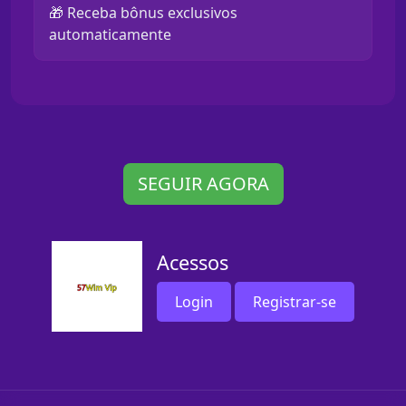
🎁 Receba bônus exclusivos
automaticamente
SEGUIR AGORA
Acessos
Login
Registrar-se