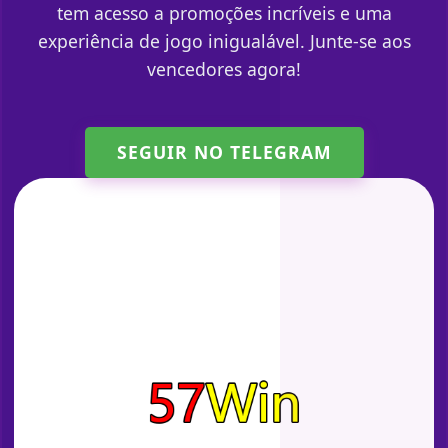
tem acesso a promoções incríveis e uma
experiência de jogo inigualável. Junte-se aos
vencedores agora!
SEGUIR NO TELEGRAM