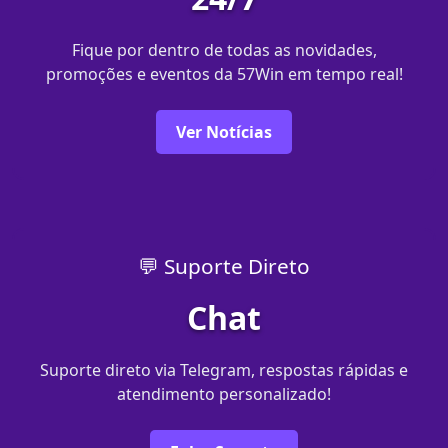
Fique por dentro de todas as novidades,
promoções e eventos da 57Win em tempo real!
Ver Notícias
💬 Suporte Direto
Chat
Suporte direto via Telegram, respostas rápidas e
atendimento personalizado!