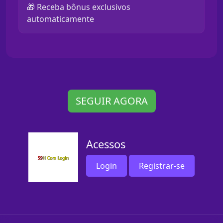
🎁 Receba bônus exclusivos
automaticamente
SEGUIR AGORA
Acessos
Login
Registrar-se