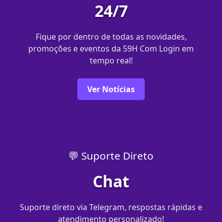
24/7
Fique por dentro de todas as novidades,
promoções e eventos da 59H Com Login em
tempo real!
Ver Notícias
💬 Suporte Direto
Chat
Suporte direto via Telegram, respostas rápidas e
atendimento personalizado!