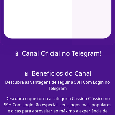
📱 Canal Oficial no Telegram!
📱 Benefícios do Canal
Descubra as vantagens de seguir a 59H Com Login no
Telegram
Descubra o que torna a categoria Cassino Clássico no
59H Com Login tão especial, seus jogos mais populares
e dicas para aproveitar ao máximo a experiência de