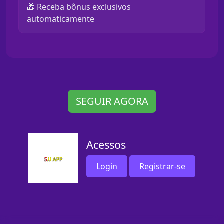
🎁 Receba bônus exclusivos
automaticamente
SEGUIR AGORA
Acessos
Login
Registrar-se