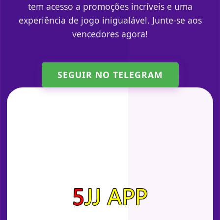
tem acesso a promoções incríveis e uma
experiência de jogo inigualável. Junte-se aos
vencedores agora!
SEGUIR NO TELEGRAM