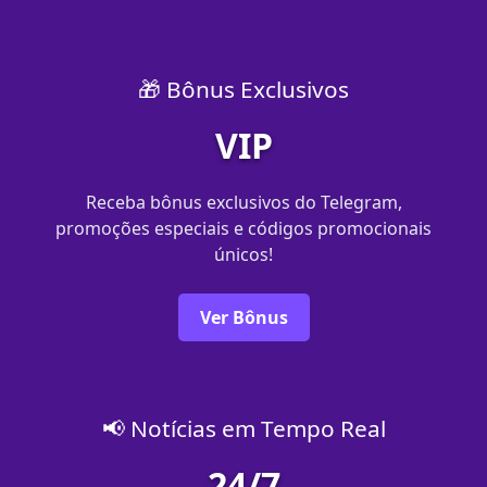
🎁 Bônus Exclusivos
VIP
Receba bônus exclusivos do Telegram,
promoções especiais e códigos promocionais
únicos!
Ver Bônus
📢 Notícias em Tempo Real
24/7