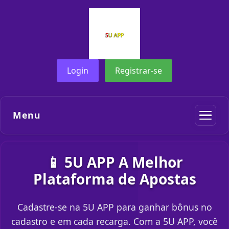
Login
Registrar-se
Menu
📱 5U APP A Melhor
Plataforma de Apostas
Cadastre-se na 5U APP para ganhar bônus no
cadastro e em cada recarga. Com a 5U APP, você