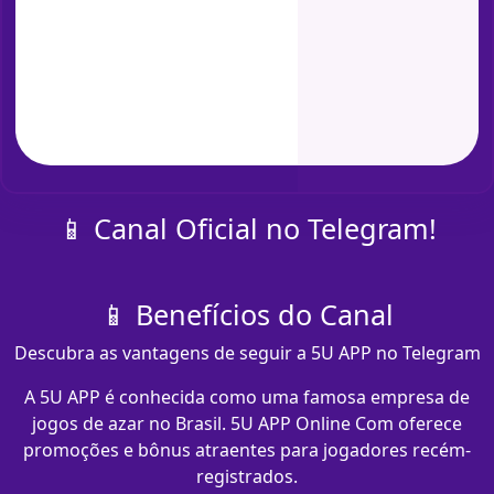
📱 Canal Oficial no Telegram!
📱 Benefícios do Canal
Descubra as vantagens de seguir a 5U APP no Telegram
A 5U APP é conhecida como uma famosa empresa de
jogos de azar no Brasil. 5U APP Online Com oferece
promoções e bônus atraentes para jogadores recém-
registrados.