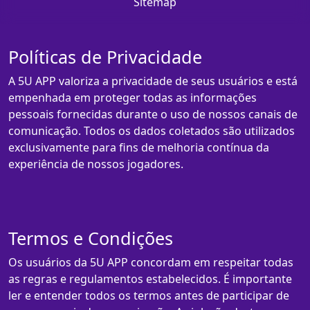
Sitemap
Políticas de Privacidade
A 5U APP valoriza a privacidade de seus usuários e está
empenhada em proteger todas as informações
pessoais fornecidas durante o uso de nossos canais de
comunicação. Todos os dados coletados são utilizados
exclusivamente para fins de melhoria contínua da
experiência de nossos jogadores.
Termos e Condições
Os usuários da 5U APP concordam em respeitar todas
as regras e regulamentos estabelecidos. É importante
ler e entender todos os termos antes de participar de