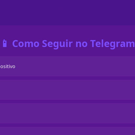
📱 Como Seguir no Telegram
ositivo