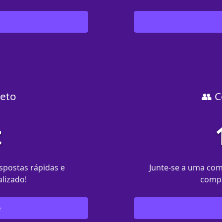
reto
👥 
t
espostas rápidas e
Junte-se a uma com
lizado!
compa
e