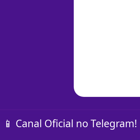
📱 Canal Oficial no Telegram!