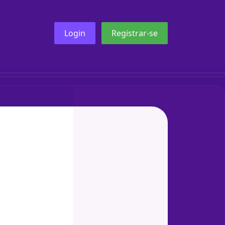
Login
Registrar-se