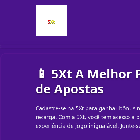
📱 5Xt A Melhor 
de Apostas
Cadastre-se na 5Xt para ganhar bônus 
recarga. Com a 5Xt, você tem acesso a 
experiência de jogo inigualável. Junte-