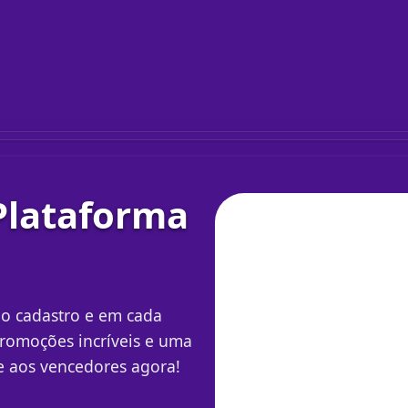
Plataforma
no cadastro e em cada
promoções incríveis e uma
se aos vencedores agora!