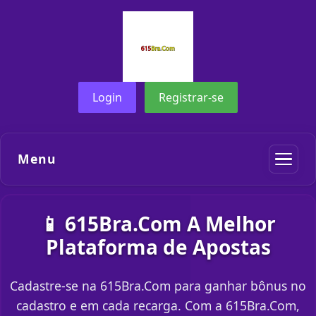
Login
Registrar-se
Menu
📱 615Bra.Com A Melhor
Plataforma de Apostas
Cadastre-se na 615Bra.Com para ganhar bônus no
cadastro e em cada recarga. Com a 615Bra.Com,