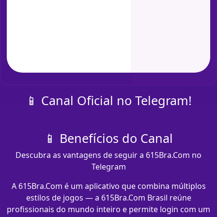
📱 Canal Oficial no Telegram!
📱 Benefícios do Canal
Descubra as vantagens de seguir a 615Bra.Com no
Telegram
A 615Bra.Com é um aplicativo que combina múltiplos
estilos de jogos — a 615Bra.Com Brasil reúne
profissionais do mundo inteiro e permite login com um