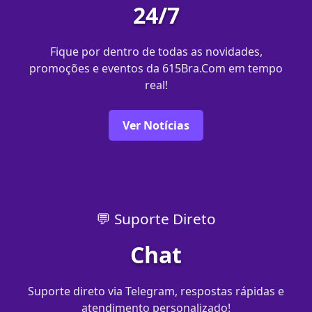
24/7
Fique por dentro de todas as novidades,
promoções e eventos da 615Bra.Com em tempo
real!
Ver Notícias
💬 Suporte Direto
Chat
Suporte direto via Telegram, respostas rápidas e
atendimento personalizado!