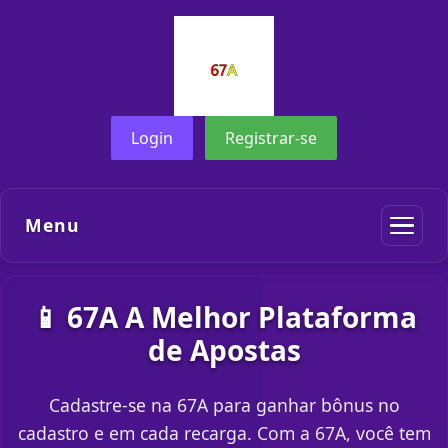
Login
Registrar-se
Menu
📱 67A A Melhor Plataforma
de Apostas
Cadastre-se na 67A para ganhar bônus no
cadastro e em cada recarga. Com a 67A, você tem