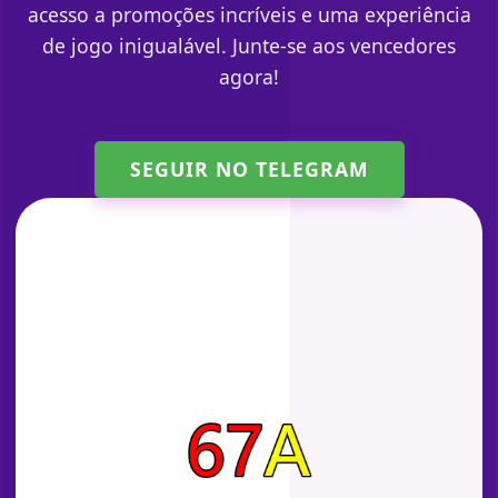
acesso a promoções incríveis e uma experiência
de jogo inigualável. Junte-se aos vencedores
agora!
SEGUIR NO TELEGRAM