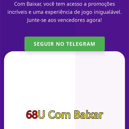
Com Baixar, você tem acesso a promoções
incríveis e uma experiência de jogo inigualável.
Junte-se aos vencedores agora!
SEGUIR NO TELEGRAM