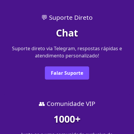
💬 Suporte Direto
Chat
Suporte direto via Telegram, respostas rápidas e
atendimento personalizado!
Falar Suporte
👥 Comunidade VIP
1000+