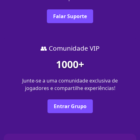
Falar Suporte
👥 Comunidade VIP
1000+
Junte-se a uma comunidade exclusiva de
jogadores e compartilhe experiências!
Entrar Grupo