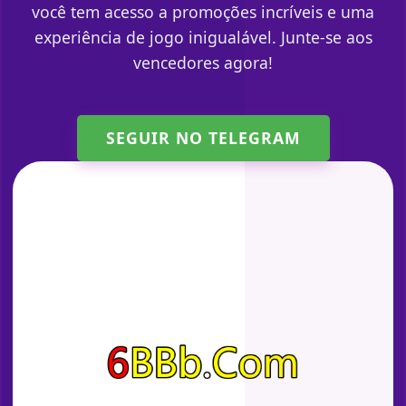
você tem acesso a promoções incríveis e uma
experiência de jogo inigualável. Junte-se aos
vencedores agora!
SEGUIR NO TELEGRAM