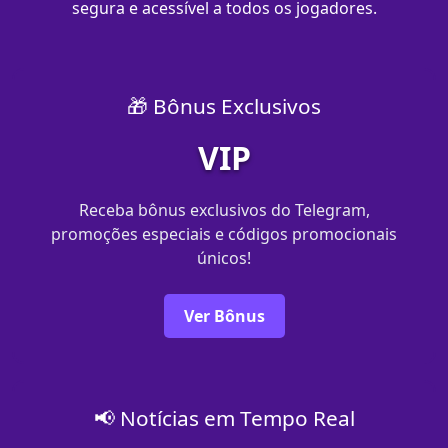
segura e acessível a todos os jogadores.
🎁 Bônus Exclusivos
VIP
Receba bônus exclusivos do Telegram,
promoções especiais e códigos promocionais
únicos!
Ver Bônus
📢 Notícias em Tempo Real