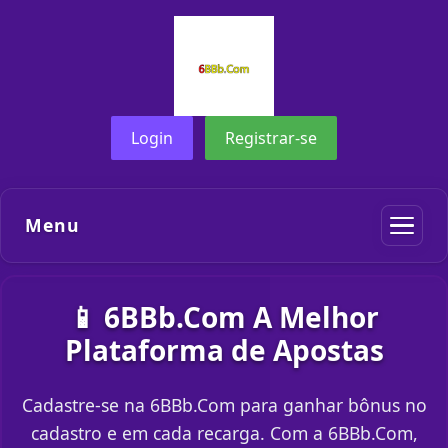
Login
Registrar-se
Menu
📱 6BBb.Com A Melhor
Plataforma de Apostas
Cadastre-se na 6BBb.Com para ganhar bônus no
cadastro e em cada recarga. Com a 6BBb.Com,