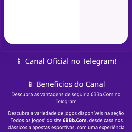
📱 Canal Oficial no Telegram!
📱 Benefícios do Canal
Descubra as vantagens de seguir a 6BBb.Com no
Telegram
Descubra a variedade de jogos disponíveis na seção
'Todos os Jogos' do site
6BBb.Com
, desde cassinos
clássicos a apostas esportivas, com uma experiência