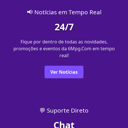
📢 Notícias em Tempo Real
24/7
Fique por dentro de todas as novidades,
promoções e eventos da 6Mpg.Com em tempo
real!
Ver Notícias
💬 Suporte Direto
Chat