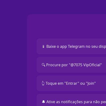
📱 Baixe o app Telegram no seu disp
🔍 Procure por "@7075 VipOficial"
👆 Toque em "Entrar" ou "Join"
🔔 Ative as notificações para não p