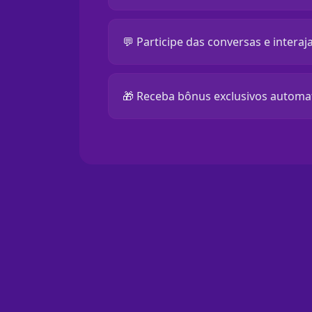
💬 Participe das conversas e interaj
🎁 Receba bônus exclusivos autom