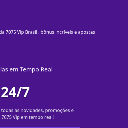
 7075 Vip Brasil , bônus incríveis e apostas
cias em Tempo Real
24/7
e todas as novidades, promoções e
 7075 Vip em tempo real!