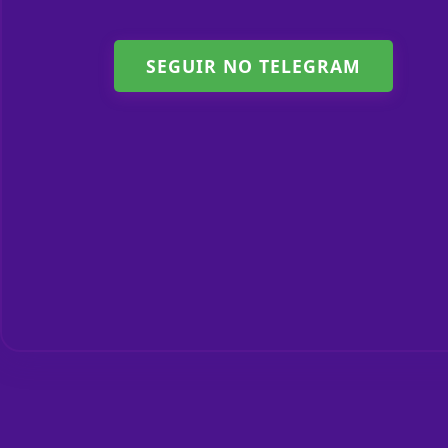
SEGUIR NO TELEGRAM