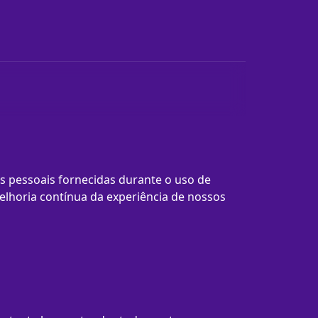
s pessoais fornecidas durante o uso de
elhoria contínua da experiência de nossos