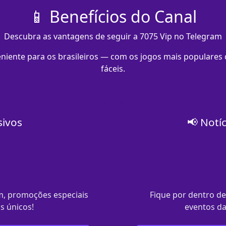
📱 Benefícios do Canal
Descubra as vantagens de seguir a 7075 Vip no Telegram
niente para os brasileiros — com os jogos mais populares da
fáceis.
sivos
📢 Notí
m, promoções especiais
Fique por dentro d
s únicos!
eventos da