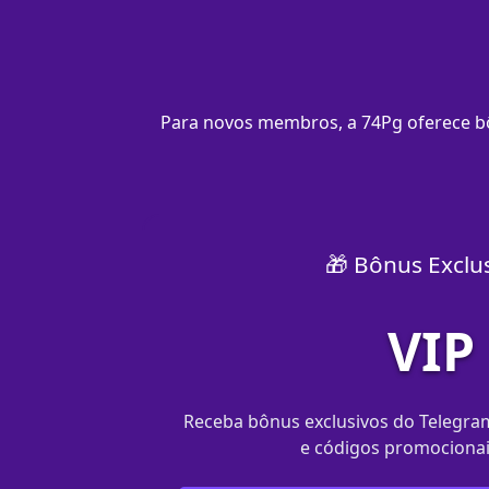
Para novos membros, a 74Pg oferece bô
🎁 Bônus Exclu
VIP
Receba bônus exclusivos do Telegra
e códigos promocionai