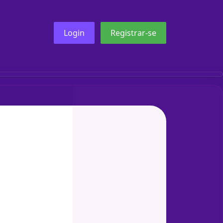
Login
Registrar-se