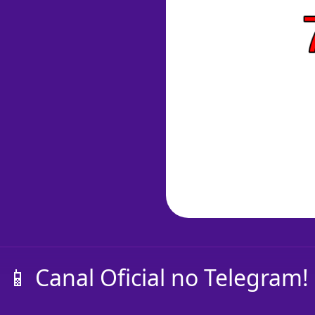
📱 Canal Oficial no Telegram!