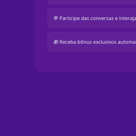
💬 Participe das conversas e interaj
🎁 Receba bônus exclusivos autom