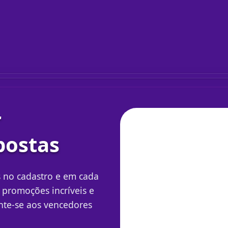
r
postas
 no cadastro e em cada
 promoções incríveis e
unte-se aos vencedores