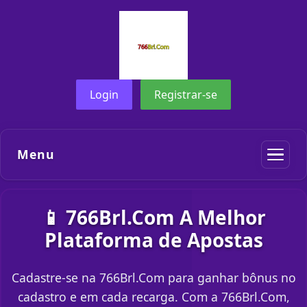
Login
Registrar-se
Menu
📱 766Brl.Com A Melhor
Plataforma de Apostas
Cadastre-se na 766Brl.Com para ganhar bônus no
cadastro e em cada recarga. Com a 766Brl.Com,