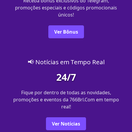
Receba bônus exclusivos do Telegram,
promoções especiais e códigos promocionais
únicos!
Ver Bônus
📢 Notícias em Tempo Real
24/7
Fique por dentro de todas as novidades,
promoções e eventos da 766Brl.Com em tempo
real!
Ver Notícias