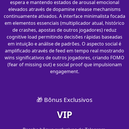
espera e mantendo estados de arousal emocional
elevados através de dopamine release mechanisms
continuamente ativados. A interface minimalista focada
em elementos essenciais (multiplicador atual, histórico
de crashes, apostas de outros jogadores) reduz
cognitive load permitindo decisões rápidas baseadas
em intuição e análise de padrões. O aspecto social é
amplificado através de feed em tempo real mostrando
wins significativos de outros jogadores, criando FOMO
(fear of missing out) e social proof que impulsionam
engagement.
🎁 Bônus Exclusivos
VIP