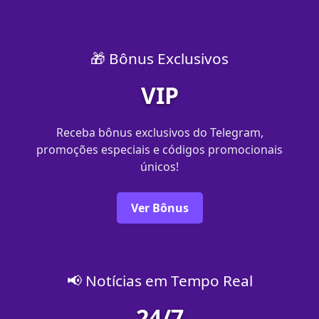
🎁 Bônus Exclusivos
VIP
Receba bônus exclusivos do Telegram,
promoções especiais e códigos promocionais
únicos!
Ver Bônus
📢 Notícias em Tempo Real
24/7