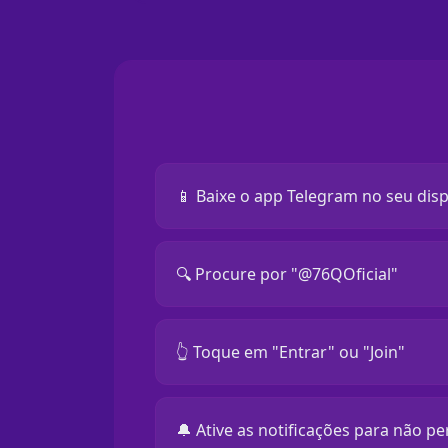
📱 Baixe o app Telegram no seu disp
🔍 Procure por "@76QOficial"
👆 Toque em "Entrar" ou "Join"
🔔 Ative as notificações para não p