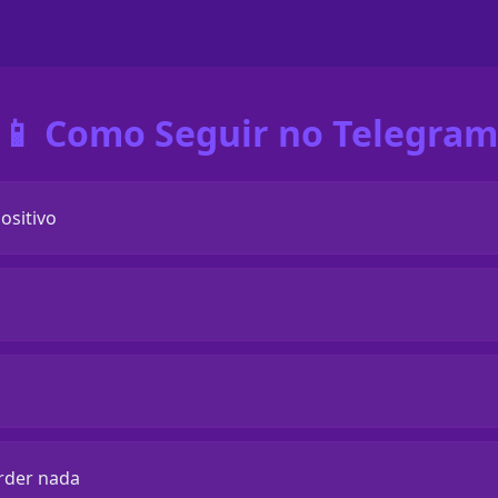
📱 Como Seguir no Telegram
ositivo
erder nada