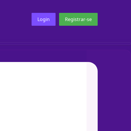
Login
Registrar-se