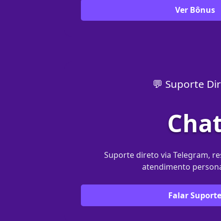
Ver Bônus
💬 Suporte Di
Cha
Suporte direto via Telegram, r
atendimento persona
Falar Suport