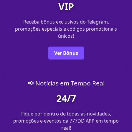
VIP
Receba bônus exclusivos do Telegram,
promoções especiais e códigos promocionais
únicos!
Ver Bônus
📢 Notícias em Tempo Real
24/7
Fique por dentro de todas as novidades,
promoções e eventos da 777DD APP em tempo
real!