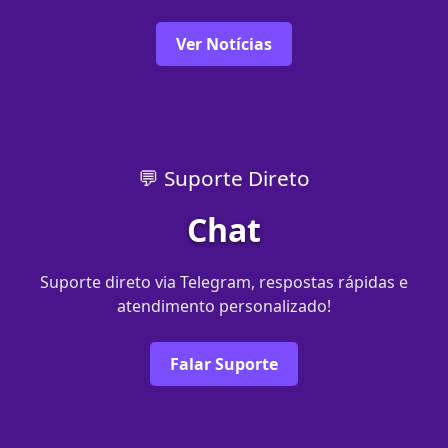
Ver Notícias
💬 Suporte Direto
Chat
Suporte direto via Telegram, respostas rápidas e
atendimento personalizado!
Falar Suporte