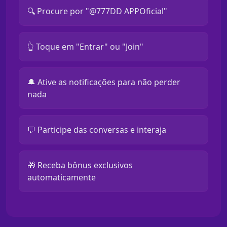
🔍 Procure por "@777DD APPOficial"
👆 Toque em "Entrar" ou "Join"
🔔 Ative as notificações para não perder
nada
💬 Participe das conversas e interaja
🎁 Receba bônus exclusivos
automaticamente