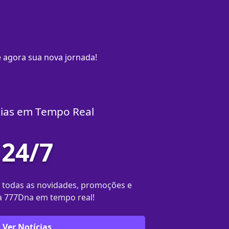
e agora sua nova jornada!
cias em Tempo Real
24/7
e todas as novidades, promoções e
a 777Dna em tempo real!
Ver Notícias