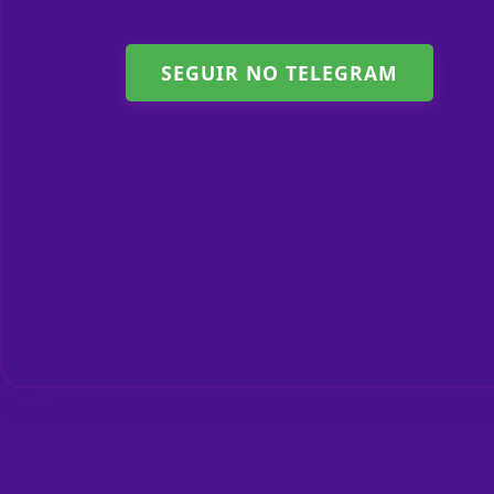
SEGUIR NO TELEGRAM