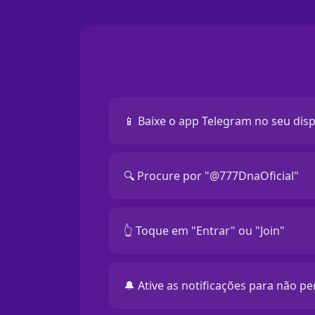
📱 Baixe o app Telegram no seu disp
🔍 Procure por "@777DnaOficial"
👆 Toque em "Entrar" ou "Join"
🔔 Ative as notificações para não p