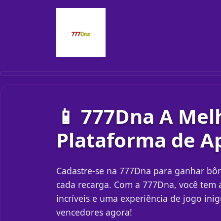
📱 777Dna A Mel
Plataforma de A
Cadastre-se na 777Dna para ganhar bô
cada recarga. Com a 777Dna, você tem
incríveis e uma experiência de jogo inig
vencedores agora!