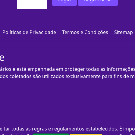
Políticas de Privacidade
Termos e Condições
Sitemap
de
uários e está empenhada em proteger todas as informações
os coletados são utilizados exclusivamente para fins de m
tar todas as regras e regulamentos estabelecidos. É impor