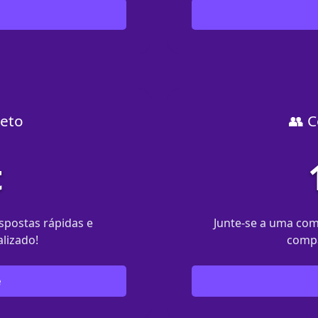
reto
👥 
t
espostas rápidas e
Junte-se a uma com
lizado!
compa
e