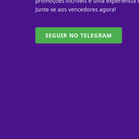
promoções incríveis e uma experiência d
Junte-se aos vencedores agora!
SEGUIR NO TELEGRAM