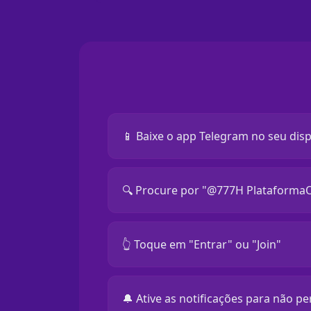
📱 Baixe o app Telegram no seu disp
🔍 Procure por "@777H PlataformaOf
👆 Toque em "Entrar" ou "Join"
🔔 Ative as notificações para não p