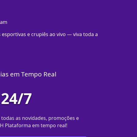
ram
esportivas e crupiês ao vivo — viva toda a
cias em Tempo Real
24/7
e todas as novidades, promoções e
7H Plataforma em tempo real!