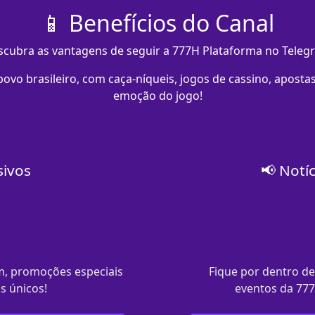
📱 Benefícios do Canal
scubra as vantagens de seguir a 777H Plataforma no Teleg
vo brasileiro, com caça-níqueis, jogos de cassino, apostas 
emoção do jogo!
sivos
📢 Notí
m, promoções especiais
Fique por dentro d
s únicos!
eventos da 77