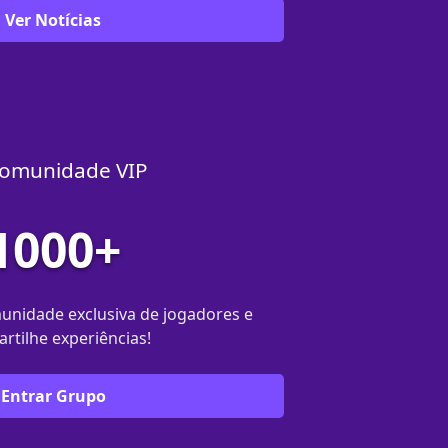
Ver Notícias
Comunidade VIP
1000+
unidade exclusiva de jogadores e
rtilhe experiências!
Entrar Grupo