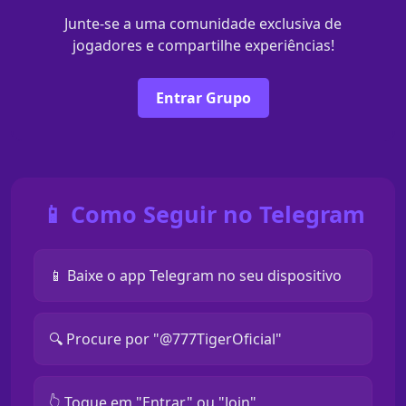
Junte-se a uma comunidade exclusiva de
jogadores e compartilhe experiências!
Entrar Grupo
📱 Como Seguir no Telegram
📱 Baixe o app Telegram no seu dispositivo
🔍 Procure por "@777TigerOficial"
👆 Toque em "Entrar" ou "Join"