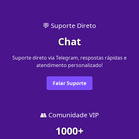
💬 Suporte Direto
Chat
Suporte direto via Telegram, respostas rápidas e
atendimento personalizado!
Falar Suporte
👥 Comunidade VIP
1000+