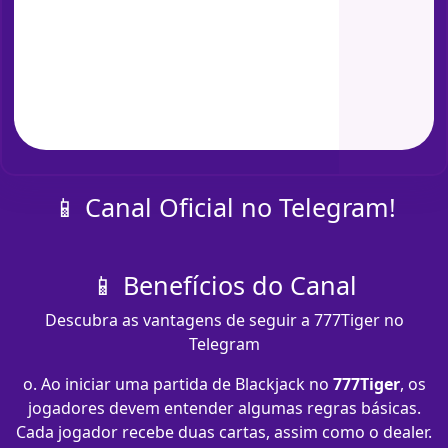
📱 Canal Oficial no Telegram!
📱 Benefícios do Canal
Descubra as vantagens de seguir a 777Tiger no
Telegram
o. Ao iniciar uma partida de Blackjack no
777Tiger
, os
jogadores devem entender algumas regras básicas.
Cada jogador recebe duas cartas, assim como o dealer.