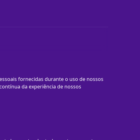
essoais fornecidas durante o uso de nossos
 contínua da experiência de nossos