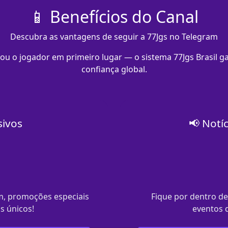
📱 Benefícios do Canal
Descubra as vantagens de seguir a 77Jgs no Telegram
ou o jogador em primeiro lugar — o sistema 77Jgs Brasil g
confiança global.
sivos
📢 Notí
m, promoções especiais
Fique por dentro d
s únicos!
eventos 