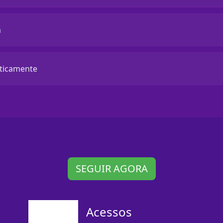
a
aticamente
SEGUIR AGORA
Acessos