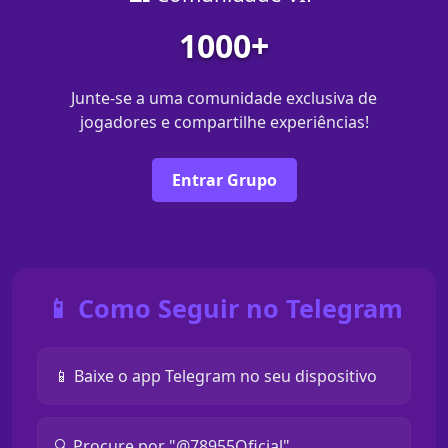
1000+
Junte-se a uma comunidade exclusiva de
jogadores e compartilhe experiências!
Entrar Grupo
📱 Como Seguir no Telegram
📱 Baixe o app Telegram no seu dispositivo
🔍 Procure por "@78955Oficial"