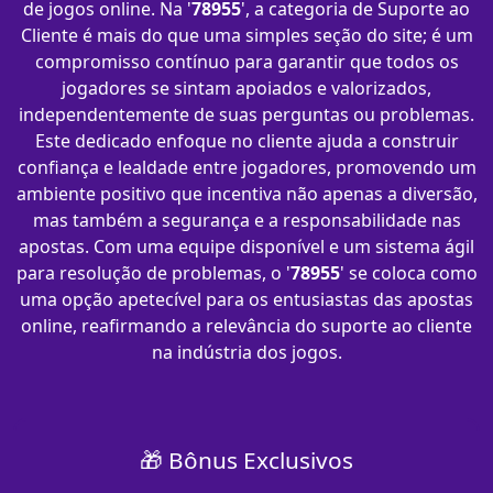
de jogos online. Na '
78955
', a categoria de Suporte ao
Cliente é mais do que uma simples seção do site; é um
compromisso contínuo para garantir que todos os
jogadores se sintam apoiados e valorizados,
independentemente de suas perguntas ou problemas.
Este dedicado enfoque no cliente ajuda a construir
confiança e lealdade entre jogadores, promovendo um
ambiente positivo que incentiva não apenas a diversão,
mas também a segurança e a responsabilidade nas
apostas. Com uma equipe disponível e um sistema ágil
para resolução de problemas, o '
78955
' se coloca como
uma opção apetecível para os entusiastas das apostas
online, reafirmando a relevância do suporte ao cliente
na indústria dos jogos.
🎁 Bônus Exclusivos