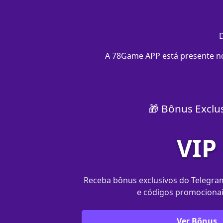
D
A 78Game APP está presente no 
🎁 Bônus Exclu
VIP
Receba bônus exclusivos do Telegra
e códigos promocionai
Ver Bônus