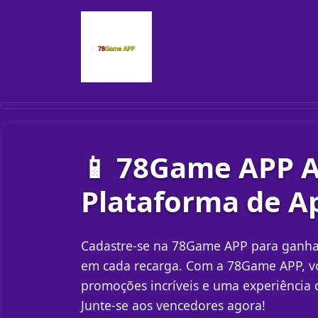
📱 78Game APP 
Plataforma de A
Cadastre-se na 78Game APP para ganha
em cada recarga. Com a 78Game APP, v
promoções incríveis e uma experiência d
Junte-se aos vencedores agora!