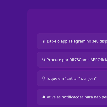
📱 Baixe o app Telegram no seu disp
🔍 Procure por "@78Game APPOficia
👆 Toque em "Entrar" ou "Join"
🔔 Ative as notificações para não p