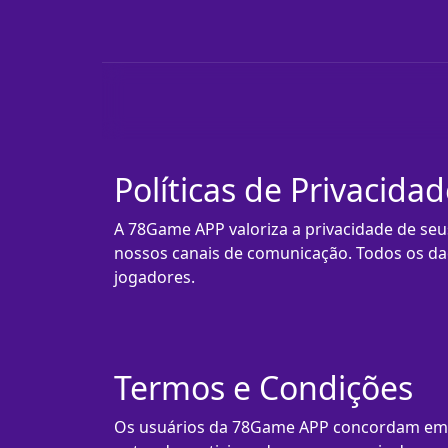
Políticas de Privacida
A 78Game APP valoriza a privacidade de se
nossos canais de comunicação. Todos os dad
jogadores.
Termos e Condições
Os usuários da 78Game APP concordam em re