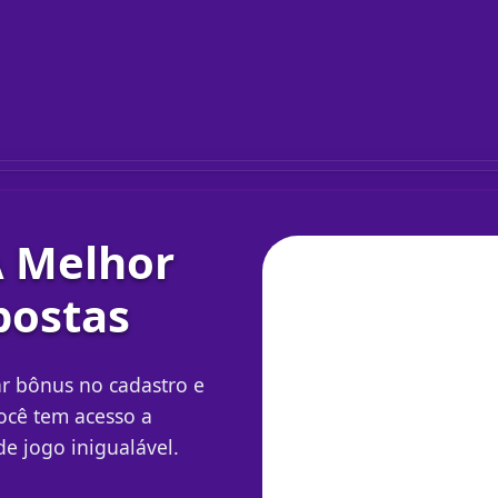
A Melhor
postas
r bônus no cadastro e
ocê tem acesso a
e jogo inigualável.