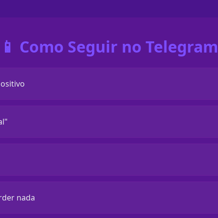
📱 Como Seguir no Telegram
ositivo
l"
erder nada