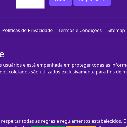
Políticas de Privacidade
Termos e Condições
Sitemap
de
us usuários e está empenhada em proteger todas as inform
os coletados são utilizados exclusivamente para fins de m
speitar todas as regras e regulamentos estabelecidos. É 