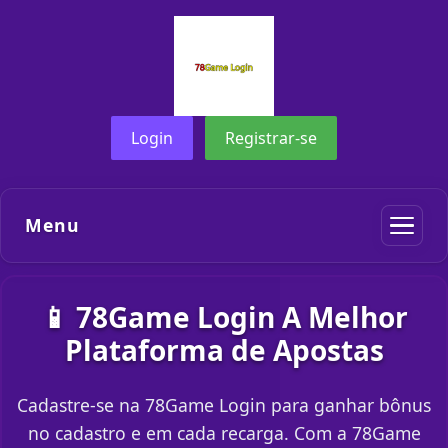
Login
Registrar-se
Menu
📱 78Game Login A Melhor
Plataforma de Apostas
Cadastre-se na 78Game Login para ganhar bônus
no cadastro e em cada recarga. Com a 78Game