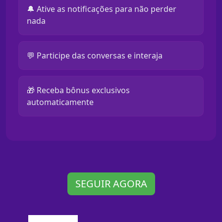
🔔 Ative as notificações para não perder
nada
💬 Participe das conversas e interaja
🎁 Receba bônus exclusivos
automaticamente
SEGUIR AGORA