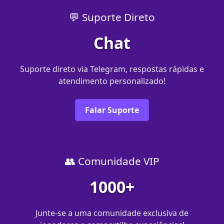
💬 Suporte Direto
Chat
Suporte direto via Telegram, respostas rápidas e
atendimento personalizado!
Falar Suporte
👥 Comunidade VIP
1000+
Junte-se a uma comunidade exclusiva de