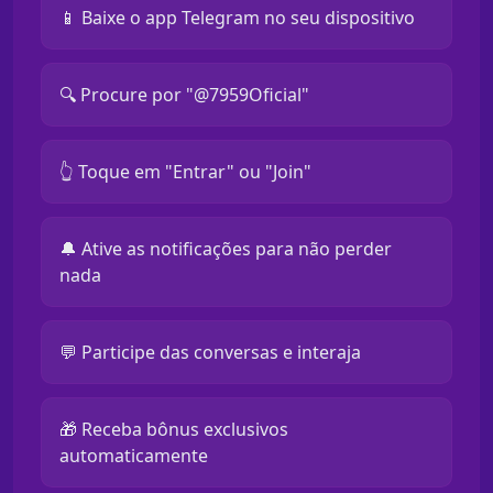
📱 Baixe o app Telegram no seu dispositivo
🔍 Procure por "@7959Oficial"
👆 Toque em "Entrar" ou "Join"
🔔 Ative as notificações para não perder
nada
💬 Participe das conversas e interaja
🎁 Receba bônus exclusivos
automaticamente