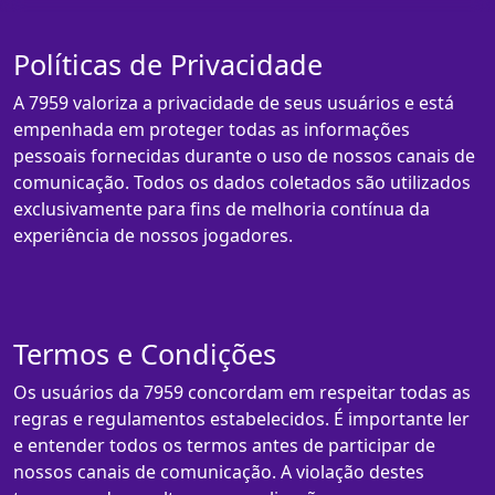
Políticas de Privacidade
A 7959 valoriza a privacidade de seus usuários e está
empenhada em proteger todas as informações
pessoais fornecidas durante o uso de nossos canais de
comunicação. Todos os dados coletados são utilizados
exclusivamente para fins de melhoria contínua da
experiência de nossos jogadores.
Termos e Condições
Os usuários da 7959 concordam em respeitar todas as
regras e regulamentos estabelecidos. É importante ler
e entender todos os termos antes de participar de
nossos canais de comunicação. A violação destes