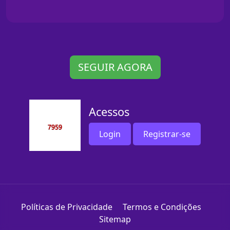
SEGUIR AGORA
Acessos
Login
Registrar-se
Políticas de Privacidade
Termos e Condições
Sitemap