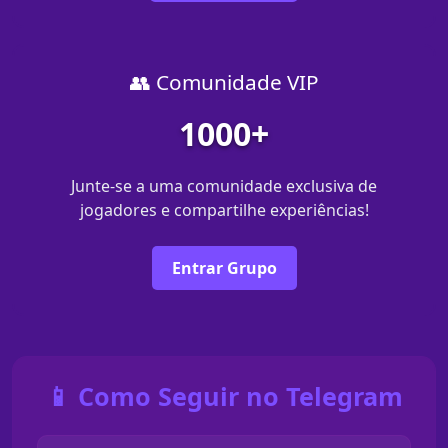
👥 Comunidade VIP
1000+
Junte-se a uma comunidade exclusiva de
jogadores e compartilhe experiências!
Entrar Grupo
📱 Como Seguir no Telegram