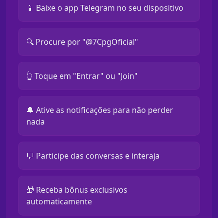
📱 Baixe o app Telegram no seu dispositivo
🔍 Procure por "@7CpgOficial"
👆 Toque em "Entrar" ou "Join"
🔔 Ative as notificações para não perder
nada
💬 Participe das conversas e interaja
🎁 Receba bônus exclusivos
automaticamente