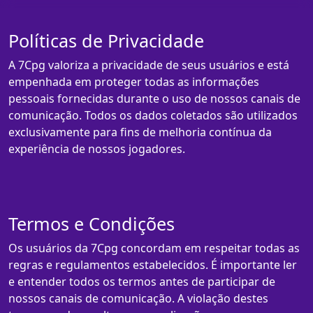
Políticas de Privacidade
A 7Cpg valoriza a privacidade de seus usuários e está
empenhada em proteger todas as informações
pessoais fornecidas durante o uso de nossos canais de
comunicação. Todos os dados coletados são utilizados
exclusivamente para fins de melhoria contínua da
experiência de nossos jogadores.
Termos e Condições
Os usuários da 7Cpg concordam em respeitar todas as
regras e regulamentos estabelecidos. É importante ler
e entender todos os termos antes de participar de
nossos canais de comunicação. A violação destes