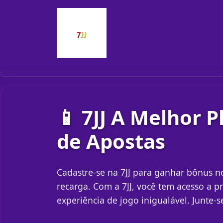
📱 7JJ A Melhor 
de Apostas
Cadastre-se na 7JJ para ganhar bônus n
recarga. Com a 7JJ, você tem acesso a p
experiência de jogo inigualável. Junte-