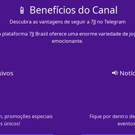
📱 Benefícios do Canal
Descubra as vantagens de seguir a 7JJ no Telegram
a plataforma 7JJ Brasil oferece uma enorme variedade de jo
emocionante.
sivos
📢 Notí
m, promoções especiais
Fique por dentro d
s únicos!
eventos