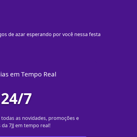
gos de azar esperando por você nessa festa
cias em Tempo Real
24/7
e todas as novidades, promoções e
 da 7JJ em tempo real!