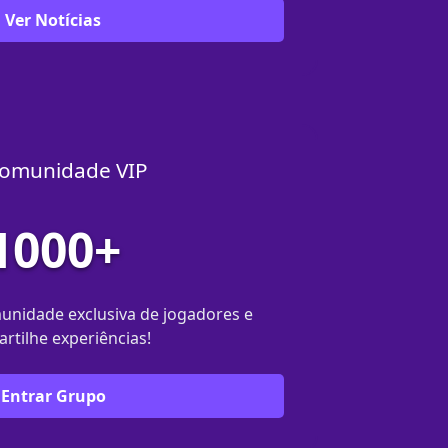
Ver Notícias
Comunidade VIP
1000+
unidade exclusiva de jogadores e
rtilhe experiências!
Entrar Grupo