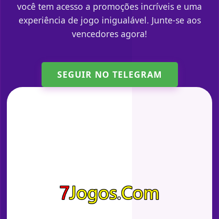
você tem acesso a promoções incríveis e uma
experiência de jogo inigualável. Junte-se aos
vencedores agora!
SEGUIR NO TELEGRAM