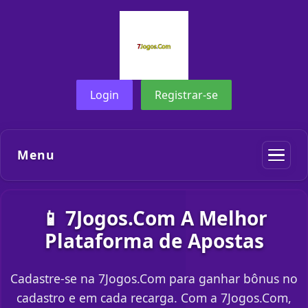
Login
Registrar-se
Menu
📱 7Jogos.Com A Melhor
Plataforma de Apostas
Cadastre-se na 7Jogos.Com para ganhar bônus no
cadastro e em cada recarga. Com a 7Jogos.Com,