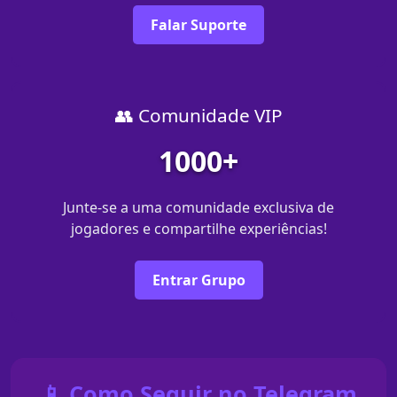
Falar Suporte
👥 Comunidade VIP
1000+
Junte-se a uma comunidade exclusiva de
jogadores e compartilhe experiências!
Entrar Grupo
📱 Como Seguir no Telegram