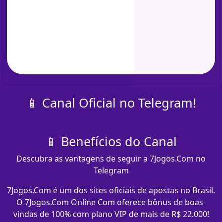
📱 Canal Oficial no Telegram!
📱 Benefícios do Canal
Descubra as vantagens de seguir a 7Jogos.Com no
Telegram
7Jogos.Com é um dos sites oficiais de apostas no Brasil.
O 7Jogos.Com Online Com oferece bônus de boas-
vindas de 100% com plano VIP de mais de R$ 22.000!