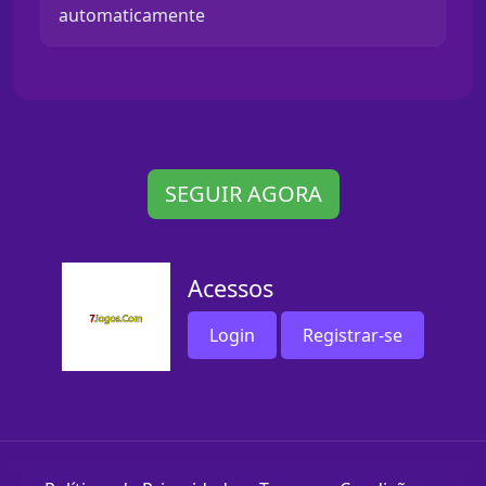
automaticamente
SEGUIR AGORA
Acessos
Login
Registrar-se