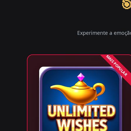

Experimente a emoção