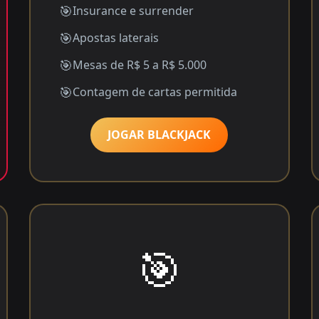
Insurance e surrender
Apostas laterais
Mesas de R$ 5 a R$ 5.000
Contagem de cartas permitida
JOGAR BLACKJACK
🎯