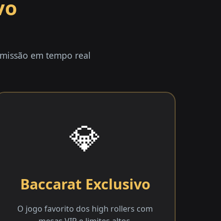
vo
smissão em tempo real
💎
Baccarat Exclusivo
O jogo favorito dos high rollers com