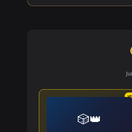
Ju
🎲👑