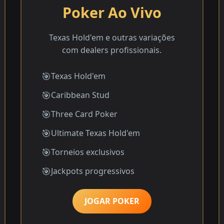
Poker Ao Vivo
Texas Hold'em e outras variações
com dealers profissionais.
Texas Hold'em
Caribbean Stud
Three Card Poker
Ultimate Texas Hold'em
Torneios exclusivos
Jackpots progressivos
JOGAR POKER