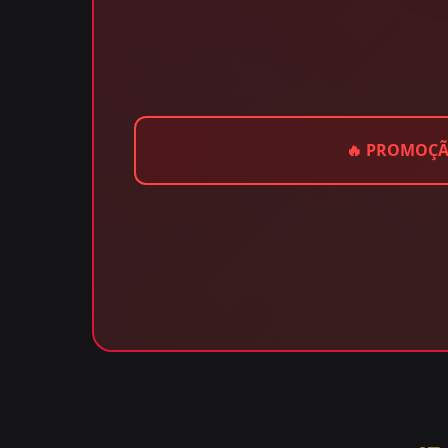
🔥
PROMOÇÃO