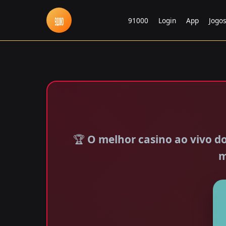
91000
Login
App
Jogo
🏆
O melhor casino ao vivo do
m