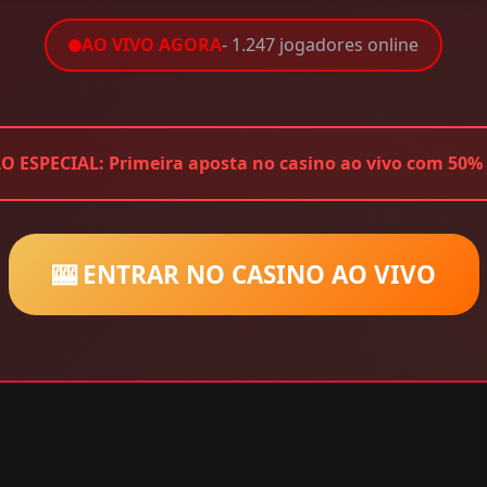
AO VIVO AGORA
- 1.247 jogadores online
 ESPECIAL:
Primeira aposta no casino ao vivo com 50%
🎰 ENTRAR NO CASINO AO VIVO