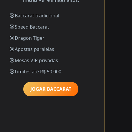
mesas VIP e limites altos.
Baccarat tradicional
Speed Baccarat
Dragon Tiger
Apostas paralelas
Mesas VIP privadas
Limites até R$ 50.000
JOGAR BACCARAT