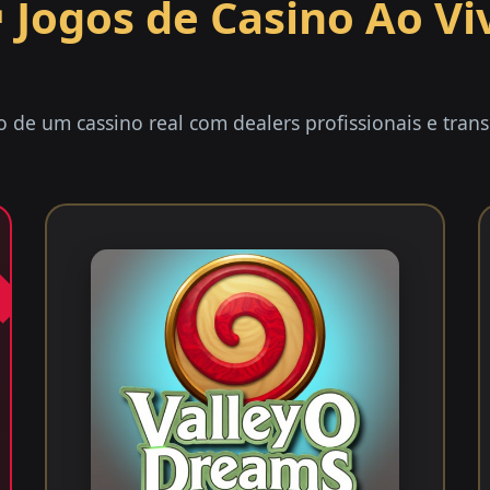
 Jogos de Casino Ao Vi
 de um cassino real com dealers profissionais e tran