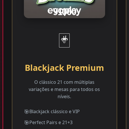
🃏
Blackjack Premium
O clássico 21 com múltiplas
variações e mesas para todos os
níveis.
Blackjack clássico e VIP
Perfect Pairs e 21+3